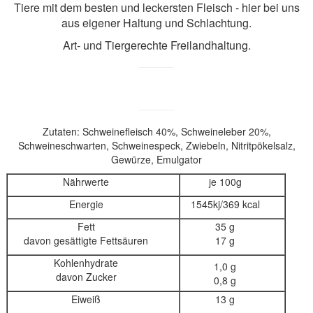
Tiere mit dem besten und leckersten Fleisch - hier bei uns
aus eigener Haltung und Schlachtung.
Art- und Tiergerechte Freilandhaltung.
Zutaten: Schweinefleisch 40%, Schweineleber 20%,
Schweineschwarten, Schweinespeck, Zwiebeln, Nitritpökelsalz,
Gewürze, Emulgator
Nährwerte
je 100g
Energie
1545kj/369 kcal
Fett
35 g
davon gesättigte Fettsäuren
17 g
Kohlenhydrate
1,0 g
davon Zucker
0,8 g
Eiweiß
13 g