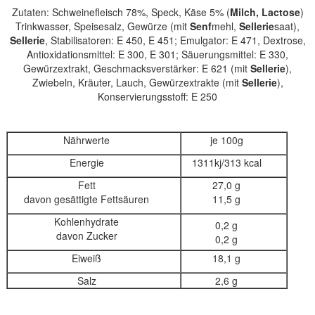
Zutaten:
Schweinefleisch 78%,
Speck,
Käse 5% (
Milch, Lactose
)
Trinkwasser, Speisesalz, Gewürze (mit
Senf
mehl,
Sellerie
saat),
Sellerie
, Stabilisatoren: E 450, E 451; Emulgator: E 471, Dextrose,
Antioxidationsmittel: E 300, E 301; Säuerungsmittel: E 330,
Gewürzextrakt, Geschmacksverstärker: E 621 (mit
Sellerie
),
Zwiebeln, Kräuter, Lauch, Gewürzextrakte (mit
Sellerie
),
Konservierungsstoff: E 250
Nährwerte
je 100g
Energie
1311
kj/
313
kcal
Fett
27,0 g
davon gesättigte Fettsäuren
11,5 g
Kohlenhydrate
0,2 g
davon Zucker
0,2 g
Eiweiß
18,1 g
Salz
2,6 g